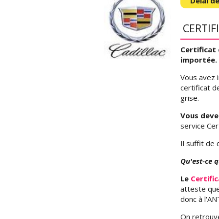
Délai de
CERTIF
Certificat
importée.
Vous avez i
certificat 
grise.
Vous devez
service Cer
Il suffit d
Qu'est-ce q
Le
Certifi
atteste que
donc à l'AN
On retrouve