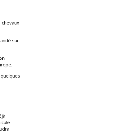
e chevaux
mandé sur
on
urope.
s quelques
éjà
icule
audra
.