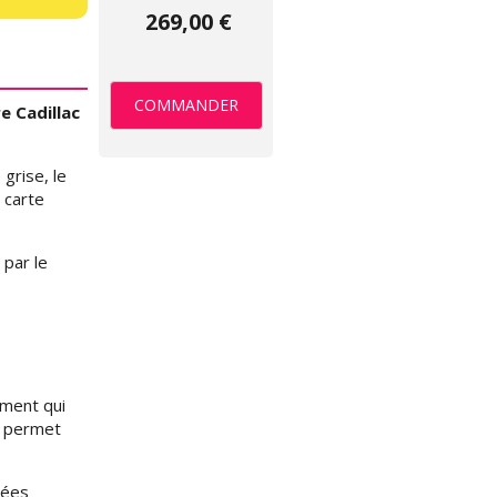
269,00 €
COMMANDER
e Cadillac
grise, le
 carte
par le
ment qui
t permet
nées