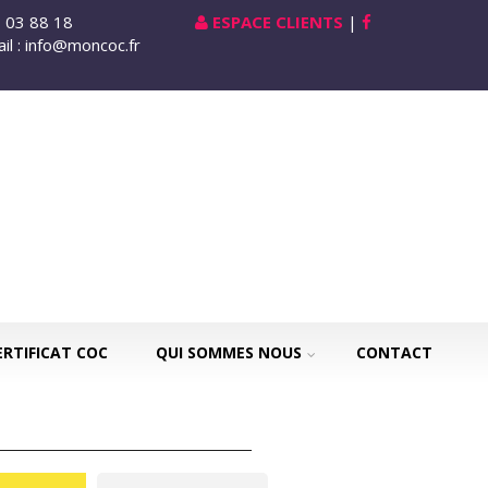
1 03 88 18
ESPACE CLIENTS
|
ail : info@moncoc.fr
ERTIFICAT COC
QUI SOMMES NOUS
CONTACT