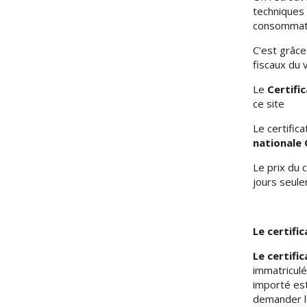
techniques 
consommati
C'est grâce
fiscaux du 
Le
Certifi
ce site
Le certific
nationale 
Le prix du 
jours seule
Le certifi
Le certifi
immatriculé.
importé est
demander le